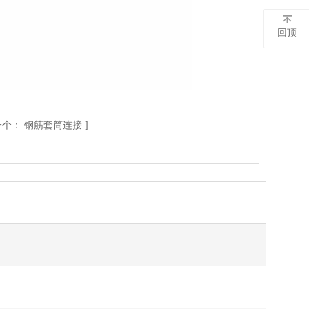
回顶
一个：
钢筋套筒连接
]