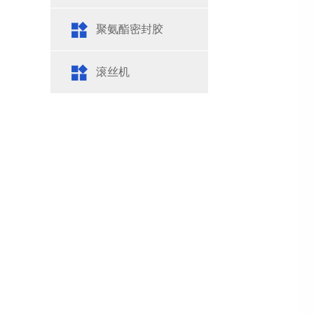
聚氨酯密封胶
滚丝机